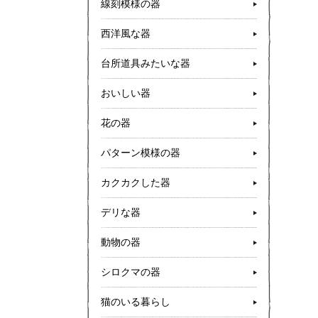
線刻模様の器
西洋風な器
台所道具みたいな器
おいしい器
花の器
パターン模様の器
カクカクした器
デリな器
動物の器
シロクマの器
猫のいる暮らし