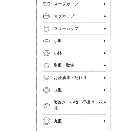
スープカップ
マグカップ
フリーカップ
小皿
小鉢
取皿・取鉢
お醤油皿・たれ皿
豆皿
箸置き・小物・壁掛け・花
瓶
丸皿