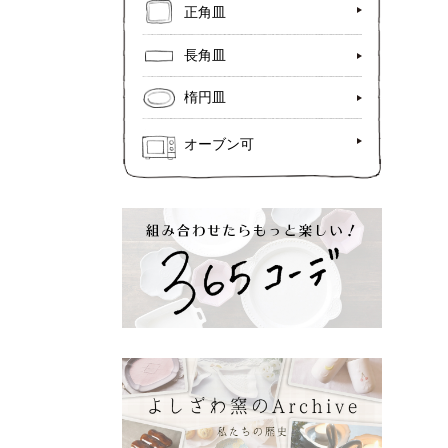
正角皿
長角皿
楕円皿
オーブン可