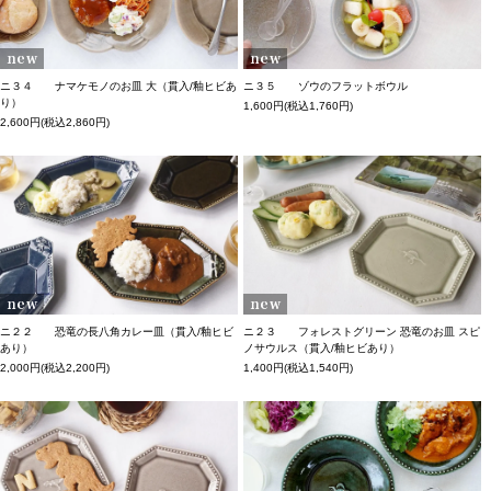
ニ３４ ナマケモノのお皿 大（貫入/釉ヒビあ
ニ３５ ゾウのフラットボウル
り）
1,600円(税込1,760円)
2,600円(税込2,860円)
ニ２２ 恐竜の長八角カレー皿（貫入/釉ヒビ
ニ２３ フォレストグリーン 恐竜のお皿 スピ
あり）
ノサウルス（貫入/釉ヒビあり）
2,000円(税込2,200円)
1,400円(税込1,540円)