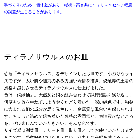
手づくりのため、個体差があり、縦横・高さ共に５ミリ～１センチ程度
の誤差が生じることがあります。
ティラノサウルスのお皿
恐竜「ティラノサウルス」をデザインしたお皿です。小ぶりなサイ
ズですが、太い脚や迫力のある力強い表情を描き、恐竜界の王者の
風格を感じさせるティラノサウルスに仕上げました。
色は「銅緑釉」。天然灰と銅を組み合わせて試行錯誤を繰り返し、
何度も失敗を重ねて…ようやくたどり着いた、深い緑色です。釉薬
に含まれる銅の成分が黒く発色して、金属質な風合いも感じられま
す。ちょっと渋めで落ち着いた独特の雰囲気と、表情豊かなところ
を、ぜひ楽しんでいただきたい、そんな色です。
サイズ感は副菜皿、デザート皿、取り皿としてお使いいただける大
きさです。恐竜好きにはたまらない、迫力と存在感を感じるティラ