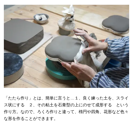
「たたら作り」とは、簡単に言うと…１、良く練った土を、スライ
ス状にする ２、その粘土を石膏型の上にのせて成形する という
作り方。なので、ろくろ作りと違って、楕円や四角、花形など色々
な形を作ることができます。