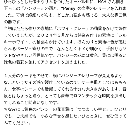
ひらひらとした優美なリムをつけたオーバル皿に、RARIさん描き
下ろしの『パンジー』の画と、
“Pansy”
の文字のレリーフを入れま
した。可憐で繊細ながらも、どこか力強さも感じる…大人な雰囲気
の器です。
当初はたたら作りの素地に「ホワイトグレー」の釉薬をかけて製作
していましたが、２０２４年３月からは鋳込み作りの素地に「シル
キーホワイト」の釉薬をかけています。ほんのりと素地の色が感じ
られるベージュ寄りの白で、なんとなくキメが細かく、手触りもソ
フトなやさしい雰囲気です。パンジーの花には黄色、葉には明るい
緑色の着彩を施してアクセントを加えました。
１人分のケーキをのせて、横にパンジーのレリーフが見えるよう
な…というサイズ感で製作しているので、ケーキ皿としてはもちろ
ん、食事のシーンでも活躍してくれる十分な大きさがあります。普
段とはちょっと違う、とっても豪華でロマンチックな時間を演出し
てくれること間違いなしです。
ちなみに…黄色のパンジーの花言葉は「つつましい幸せ」。ひとり
でも、ご夫婦でも…小さな幸せを感じたいひとときに、ぜひ使って
みてください。