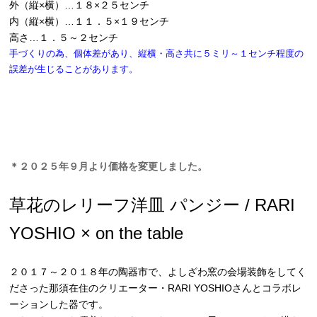
外（縦×横）…１８×２５センチ
内（縦×横）…１１．５×１９センチ
高さ…１．５～２センチ
手づくりの為、個体差があり、縦横・高さ共に５ミリ～１センチ程度の
誤差が生じることがあります。
＊２０２５年９月より価格を変更しました。
草花のレリーフ洋皿 パンジー / RARI
YOSHIO × on the table
２０１７～２０１８年の陶器市で、よしざわ窯の会場装飾をしてく
ださった那須在住のクリエーター・RARI YOSHIOさんとコラボレ
ーションした器です。