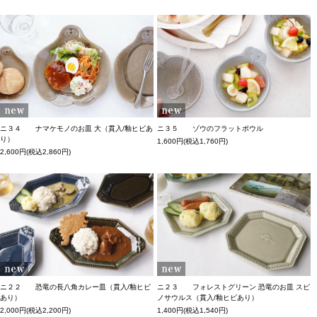
ニ３４ ナマケモノのお皿 大（貫入/釉ヒビあ
ニ３５ ゾウのフラットボウル
り）
1,600円(税込1,760円)
2,600円(税込2,860円)
ニ２２ 恐竜の長八角カレー皿（貫入/釉ヒビ
ニ２３ フォレストグリーン 恐竜のお皿 スピ
あり）
ノサウルス（貫入/釉ヒビあり）
2,000円(税込2,200円)
1,400円(税込1,540円)