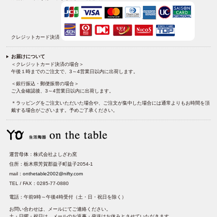
クレジットカード決済
お届けについて
＜クレジットカード決済の場合＞
午後１時までのご注文で、3～4営業日以内に出荷します。
＜銀行振込・郵便振替の場合＞
ご入金確認後、3～4営業日以内に出荷します。
＊ラッピングをご注文いただいた場合や、ご注文が集中した場合には通常よりもお時間を頂
戴する場合がございます。予めご了承ください。
運営母体：株式会社よしざわ窯
住所：栃木県芳賀郡益子町益子2054-1
mail：
onthetable2002@nifty.com
TEL / FAX：0285-77-0880
電話：午前9時～午後4時受付（土・日・祝日を除く）
お問い合わせは、メールにてご連絡ください。
土・日曜・祝日は、メールのお返事・発送はお休みとさせていただきます。