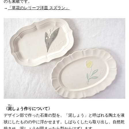
のも素敵です。
→
「草花のレリーフ洋皿 スズラン」
でい
〈
泥
しょう作りについて〉
デザイン部で作った石膏の型を、「泥しょう」と呼ばれる陶土を液
状にしたものの中に浮かせます。しばらくしたら取り出し、自然乾
燥させ、泥しょうが固まったら型からはずします。