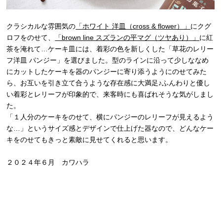
クラシカルな雰囲気の
「ホワイト 洋皿（cross & flower）」
にクグ
ロフをのせて、
「brown line スズランの平マグ（ツヤあり）」
に紅
茶を淹れて…ケーキ皿には、着彩の色を新しくした「草花のレリー
フ洋皿 パンジー」を選びました。型のラインに沿って少しななめ
にカットしたケーキを器のパンジーに寄り添うようにのせてみた
ら、お互いを引き立て合うような存在感に大満足♪ふんわりと優し
い着彩とレリーフが印象的で、来客時にも喜ばれそうな気がしまし
た。
「１人分のケーキをのせて、横にパンジーのレリーフが見えるよう
な…」というサイズ感とデザインで仕上げた器なので、どんなケー
キをのせてもきっと素敵に見せてくれると思います。
２０２４年６月 カワハラ