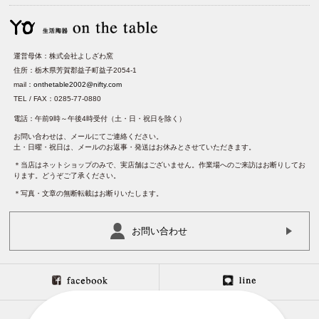
運営母体：株式会社よしざわ窯
住所：栃木県芳賀郡益子町益子2054-1
mail：
onthetable2002@nifty.com
TEL / FAX：0285-77-0880
電話：午前9時～午後4時受付（土・日・祝日を除く）
お問い合わせは、メールにてご連絡ください。
土・日曜・祝日は、メールのお返事・発送はお休みとさせていただきます。
＊当店はネットショップのみで、実店舗はございません。作業場へのご来訪はお断りしてお
ります。どうぞご了承ください。
＊写真・文章の無断転載はお断りいたします。
お問い合わせ