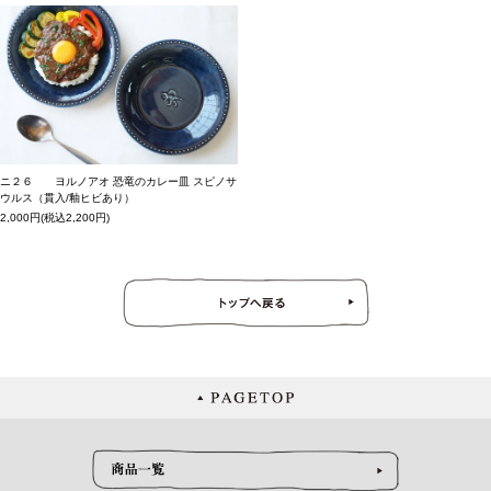
ニ２６ ヨルノアオ 恐竜のカレー皿 スピノサ
ウルス（貫入/釉ヒビあり）
2,000円(税込2,200円)