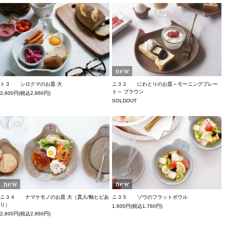
ト３ シロクマのお皿 大
ニ３２ にわとりのお皿～モーニングプレー
ト～ ブラウン
2,600円(税込2,860円)
SOLDOUT
ニ３４ ナマケモノのお皿 大（貫入/釉ヒビあ
ニ３５ ゾウのフラットボウル
り）
1,600円(税込1,760円)
2,600円(税込2,860円)