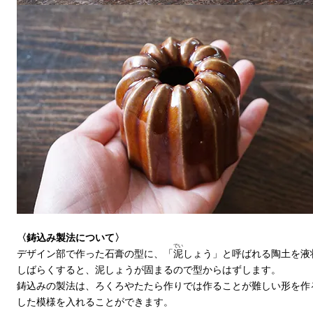
〈鋳込み製法について〉
でい
デザイン部で作った石膏の型に、「
泥
しょう」と呼ばれる陶土を液
しばらくすると、泥しょうが固まるので型からはずします。
鋳込みの製法は、ろくろやたたら作りでは作ることが難しい形を作
した模様を入れることができます。