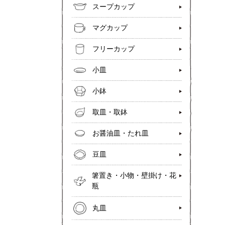
スープカップ
マグカップ
フリーカップ
小皿
小鉢
取皿・取鉢
お醤油皿・たれ皿
豆皿
箸置き・小物・壁掛け・花
瓶
丸皿