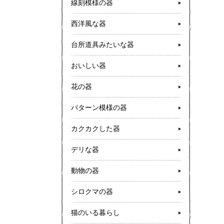
線刻模様の器
西洋風な器
台所道具みたいな器
おいしい器
花の器
パターン模様の器
カクカクした器
デリな器
動物の器
シロクマの器
猫のいる暮らし