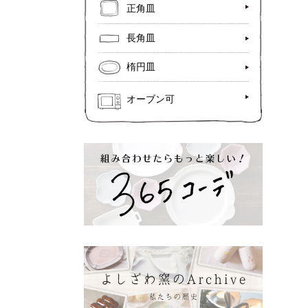
正角皿
長角皿
楕円皿
オーブン可