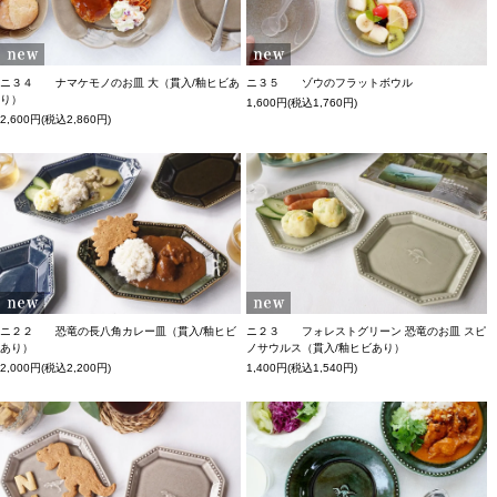
ニ３４ ナマケモノのお皿 大（貫入/釉ヒビあ
ニ３５ ゾウのフラットボウル
り）
1,600円(税込1,760円)
2,600円(税込2,860円)
ニ２２ 恐竜の長八角カレー皿（貫入/釉ヒビ
ニ２３ フォレストグリーン 恐竜のお皿 スピ
あり）
ノサウルス（貫入/釉ヒビあり）
2,000円(税込2,200円)
1,400円(税込1,540円)