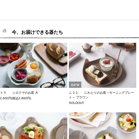
今、お届けできる器たち
ト３ シロクマのお皿 大
ニ３２ にわとりのお皿～モーニングプレー
ト～ ブラウン
2,600円(税込2,860円)
SOLDOUT