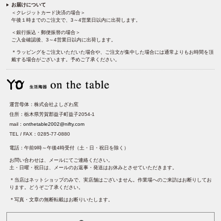
お届けについて
＜クレジットカード決済の場合＞
午後１時までのご注文で、3～4営業日以内に出荷します。
＜銀行振込・郵便振替の場合＞
ご入金確認後、3～4営業日以内に出荷します。
＊ラッピングをご注文いただいた場合や、ご注文が集中した場合には通常よりもお時間を頂
戴する場合がございます。予めご了承ください。
運営母体：株式会社よしざわ窯
住所：栃木県芳賀郡益子町益子2054-1
mail：
onthetable2002@nifty.com
TEL / FAX：0285-77-0880
電話：午前9時～午後4時受付（土・日・祝日を除く）
お問い合わせは、メールにてご連絡ください。
土・日曜・祝日は、メールのお返事・発送はお休みとさせていただきます。
＊当店はネットショップのみで、実店舗はございません。作業場へのご来訪はお断りしてお
ります。どうぞご了承ください。
＊写真・文章の無断転載はお断りいたします。