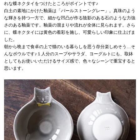
れな蝶ネクタイをつけたところがポイントです♪
白土の素地にかけた釉薬は「パールストーングレー」。真珠のよう
な輝きを持つ一方で、細かな凹凸が作る陰影のある石のような力強
さのある釉薬です。釉薬の溜まりや流れが全体に見られます。さら
に、蝶ネクタイには黄色の着彩を施し、可愛らしい印象に仕上げま
した。
朝から晩まで食卓の上で猫のいる暮らしを思う存分楽しめそう…そ
んなボウルです♪１人分のスープやサラダ、ヨーグルトにも、取鉢
としてもお使いいただけるサイズ感で、色々なシーンで重宝すると
思います。