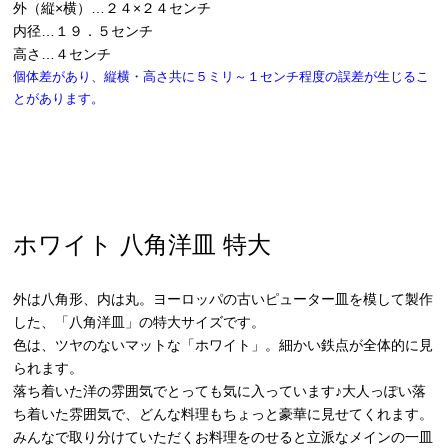
外（縦×横）…２４×２４センチ
内径…１９．５センチ
高さ…４センチ
個体差があり、縦横・高さ共に５ミリ～１センチ程度の誤差が生じるこ
とがあります。
ホワイト 八角洋皿 特大
外は八角形、内は丸。ヨーロッパの古いピューター皿を模して製作
した、「八角洋皿」の特大サイズです。
色は、ツヤのないマットな「ホワイト」。細かい鉄点が全体的に見
られます。
落ち着いた洋の雰囲気でとっても気に入っています♪大人っぽい落
ち着いた雰囲気で、どんな料理もちょっと豪華に見せてくれます。
みんなで取り分けていただくお料理をのせると立派なメインの一皿