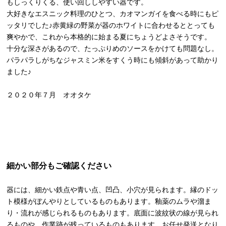
もしっくりくる、使い回ししやすい器です。
大好きなエスニック料理のひとつ、カオマンガイを食べる時にもピ
ッタリでした♪赤黄緑の野菜が器のホワイトに合わせるととっても
爽やかで、これから本格的に始まる夏にちょうどよさそうです。
十分な深さがあるので、たっぷりめのソースをかけても問題なし。
パラパラしがちなジャスミン米をすくう時にも傾斜があって助かり
ました♪
２０２０年７月 オオタケ
細かい部分もご確認ください
器には、細かい鉄点や青い点、凹凸、小穴が見られます。縁のドッ
ト模様がぼんやりとしているものもあります。釉薬のムラや溜ま
り・流れが感じられるものもあります。底面に波紋状の線が見られ
るものや、作業跡が残っているものもあります。お任せ発送となり