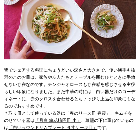
皆でシェアする料理にちょうどいい深さと大きさで、使い勝手も抜
群のこのお皿は、家族や友人たちとテーブルを囲むひとときに手放
せない存在なのです。チンジャオロースも存在感を感じさせる主役
らしい印象になりました。また中華の時には…白い器だけのコーデ
ィネートに、赤のクロスを合わせるとちょっぴり上品な印象にもな
るのでおすすめです。
＊取り皿として使っている器は
「春のリース皿 春霞」
、
キムチを
のせている器は
「月白 輪花楕円皿 小」
、蒸籠の下に重ねているの
は
「白いラウンドリムプレート ６寸ケーキ皿」
です。