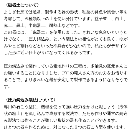
〈磁器土について〉
よしざわ窯では通常、製作する器の形状、釉薬の発色や風合い等を
考慮して、６種類以上の土を使い分けています。益子並土、白土、
赤土、黒土、半磁器土、耐熱土などです。
この器には、「磁器土」を使用しました。きれいな色合いというだ
けでなく、「圧力鋳込み」という製法との相性がとても良く、ゆが
みやヒビ割れなどといった不具合が少ないので、私たちがデザイン
した形に近い仕上がりになってくれるからです。
圧力鋳込みで製作している素地作りの工程は、多治見の窯元さんに
お願いすることになりました。プロの職人さん方のお力をお借りす
ることで、よりきれいな器が安定して製作できるようになりそうで
す。
〈圧力鋳込み製法について〉
専用の石こう型に、機械を使って強い圧力をかけた泥しょう（液体
状の粘土）を流し込んで成形する製法で、たたら作りや通常の鋳込
み製法では作ることが難しい形状の器も作ることができます。
ひとつの器を作るために、対になった２つの石こう型を使います。