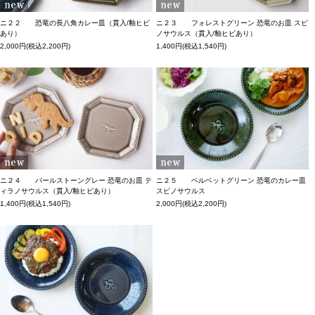
ニ２２ 恐竜の長八角カレー皿（貫入/釉ヒビ
ニ２３ フォレストグリーン 恐竜のお皿 スピ
あり）
ノサウルス（貫入/釉ヒビあり）
2,000円(税込2,200円)
1,400円(税込1,540円)
ニ２４ パールストーングレー 恐竜のお皿 テ
ニ２５ ベルベットグリーン 恐竜のカレー皿
ィラノサウルス（貫入/釉ヒビあり）
スピノサウルス
1,400円(税込1,540円)
2,000円(税込2,200円)