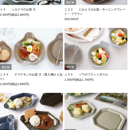
ト３ シロクマのお皿 大
ニ３２ にわとりのお皿～モーニングプレー
ト～ ブラウン
2,600円(税込2,860円)
SOLDOUT
ニ３４ ナマケモノのお皿 大（貫入/釉ヒビあ
ニ３５ ゾウのフラットボウル
り）
1,600円(税込1,760円)
2,600円(税込2,860円)