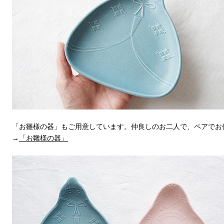
「お雛様の器」もご用意しています。仲良しのお二人で、ペアでお
→
「お雛様の器」