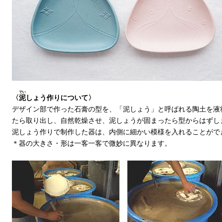
でい
〈
泥
しょう作りについて〉
デザイン部で作った石膏の型を、「泥しょう」と呼ばれる陶土を液
たら取り出し、自然乾燥させ、泥しょうが固まったら型からはずし
泥しょう作りで制作した器は、内側に細かい模様を入れることがで
＊器の大きさ・形は一客一客で微妙に異なります。