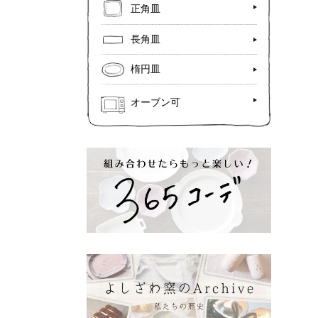
正角皿
長角皿
楕円皿
オーブン可