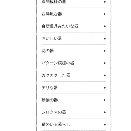
線刻模様の器
西洋風な器
台所道具みたいな器
おいしい器
花の器
パターン模様の器
カクカクした器
デリな器
動物の器
シロクマの器
猫のいる暮らし