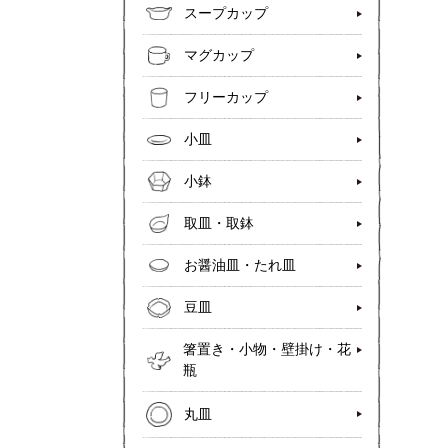
スープカップ
マグカップ
フリーカップ
小皿
小鉢
取皿・取鉢
お醤油皿・たれ皿
豆皿
箸置き・小物・壁掛け・花
瓶
丸皿