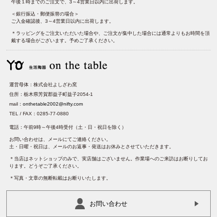
午後１時までのご注文で、3～4営業日以内に出荷します。
＜銀行振込・郵便振替の場合＞
ご入金確認後、3～4営業日以内に出荷します。
＊ラッピングをご注文いただいた場合や、ご注文が集中した場合には通常よりもお時間を頂
戴する場合がございます。予めご了承ください。
運営母体：株式会社よしざわ窯
住所：栃木県芳賀郡益子町益子2054-1
mail：
onthetable2002@nifty.com
TEL / FAX：0285-77-0880
電話：午前9時～午後4時受付（土・日・祝日を除く）
お問い合わせは、メールにてご連絡ください。
土・日曜・祝日は、メールのお返事・発送はお休みとさせていただきます。
＊当店はネットショップのみで、実店舗はございません。作業場へのご来訪はお断りしてお
ります。どうぞご了承ください。
＊写真・文章の無断転載はお断りいたします。
お問い合わせ