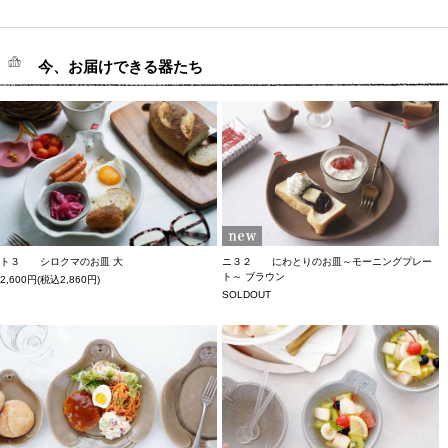
今、お届けできる器たち
ト３ シロクマのお皿 大
ニ３２ にわとりのお皿～モーニングプレー
ト～ ブラウン
2,600円(税込2,860円)
SOLDOUT