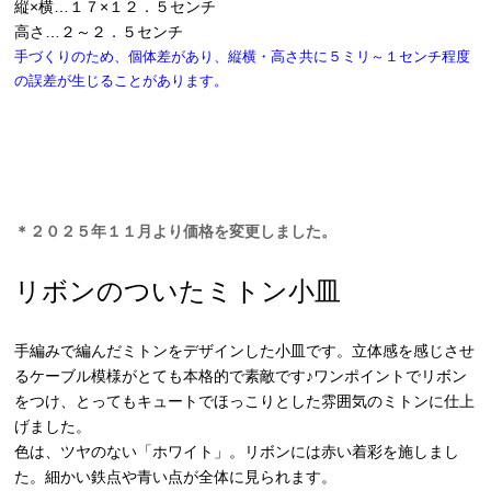
縦×横…１７×１２．５センチ
高さ…２～２．５センチ
手づくりのため、個体差があり、縦横・高さ共に５ミリ～１センチ程度
の誤差が生じることがあります。
＊２０２５年１１月より価格を変更しました。
リボンのついたミトン小皿
手編みで編んだミトンをデザインした小皿です。立体感を感じさせ
るケーブル模様がとても本格的で素敵です♪ワンポイントでリボン
をつけ、とってもキュートでほっこりとした雰囲気のミトンに仕上
げました。
色は、ツヤのない「ホワイト」。リボンには赤い着彩を施しまし
た。細かい鉄点や青い点が全体に見られます。