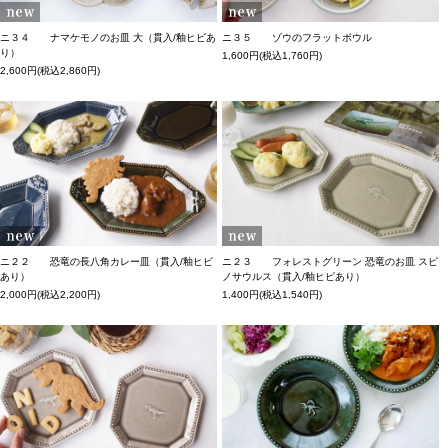
ニ３４ ナマケモノのお皿 大（貫入/釉ヒビあ
ニ３５ ゾウのフラットボウル
り）
1,600円(税込1,760円)
2,600円(税込2,860円)
ニ２２ 恐竜の長八角カレー皿（貫入/釉ヒビ
ニ２３ フォレストグリーン 恐竜のお皿 スピ
あり）
ノサウルス（貫入/釉ヒビあり）
2,000円(税込2,200円)
1,400円(税込1,540円)