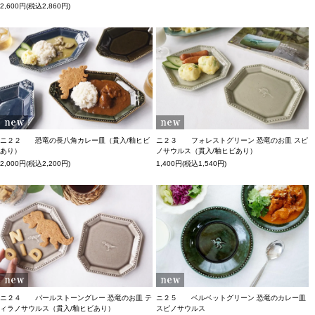
2,600円(税込2,860円)
ニ２２ 恐竜の長八角カレー皿（貫入/釉ヒビ
ニ２３ フォレストグリーン 恐竜のお皿 スピ
あり）
ノサウルス（貫入/釉ヒビあり）
2,000円(税込2,200円)
1,400円(税込1,540円)
ニ２４ パールストーングレー 恐竜のお皿 テ
ニ２５ ベルベットグリーン 恐竜のカレー皿
ィラノサウルス（貫入/釉ヒビあり）
スピノサウルス