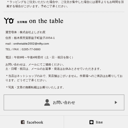
＊ラッピングをご注文いただいた場合や、ご注文が集中した場合には通常よりもお時間を頂
戴する場合がございます。予めご了承ください。
運営母体：株式会社よしざわ窯
住所：栃木県芳賀郡益子町益子2054-1
mail：
onthetable2002@nifty.com
TEL / FAX：0285-77-0880
電話：午前9時～午後4時受付（土・日・祝日を除く）
お問い合わせは、メールにてご連絡ください。
土・日曜・祝日は、メールのお返事・発送はお休みとさせていただきます。
＊当店はネットショップのみで、実店舗はございません。作業場へのご来訪はお断りしてお
ります。どうぞご了承ください。
＊写真・文章の無断転載はお断りいたします。
お問い合わせ