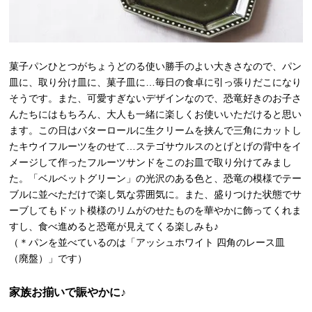
菓子パンひとつがちょうどのる使い勝手のよい大きさなので、パン
皿に、取り分け皿に、菓子皿に…毎日の食卓に引っ張りだこになり
そうです。また、可愛すぎないデザインなので、恐竜好きのお子さ
んたちにはもちろん、大人も一緒に楽しくお使いいただけると思い
ます。この日はバターロールに生クリームを挟んで三角にカットし
たキウイフルーツをのせて…ステゴサウルスのとげとげの背中をイ
メージして作ったフルーツサンドをこのお皿で取り分けてみまし
た。「ベルベットグリーン」の光沢のある色と、恐竜の模様でテー
ブルに並べただけで楽し気な雰囲気に。また、盛りつけた状態でサ
ーブしてもドット模様のリムがのせたものを華やかに飾ってくれま
すし、食べ進めると恐竜が見えてくる楽しみも♪
（＊パンを並べているのは「アッシュホワイト 四角のレース皿
（廃盤）」です）
家族お揃いで賑やかに♪