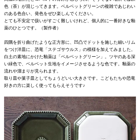
色（茶）が混じってきます。ベルベットグリーンの複雑であじわい
のある色合い、発色をぜひ楽しんでください。
とても不安定で扱いがすごく難しいけれど、個人的に一番好きな釉
薬のひとつです。（製作者）
四隅を折り曲げたような正方形に、凹凸でドットを施した細いリム
をつけ洋皿に、恐竜「ステゴサウルス」の模様を加えてみました。
白土の素地にかけた釉薬は「ベルベットグリーン」。ツヤのある深
い緑色で、ベルベット生地をイメージさせるような色です。釉薬の
流れや溜まりが見られます。
取り皿や菓子皿としてちょうどいい大きさです。こどもたちや恐竜
好きの方に楽しく使ってもらえそうです♪