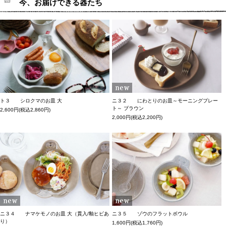
今、お届けできる器たち
ト３ シロクマのお皿 大
ニ３２ にわとりのお皿～モーニングプレー
ト～ ブラウン
2,600円(税込2,860円)
2,000円(税込2,200円)
ニ３４ ナマケモノのお皿 大（貫入/釉ヒビあ
ニ３５ ゾウのフラットボウル
り）
1,600円(税込1,760円)