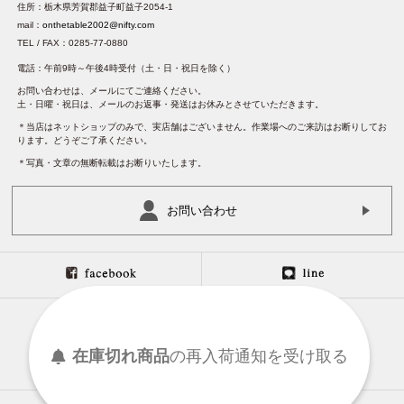
住所：栃木県芳賀郡益子町益子2054-1
mail：
onthetable2002@nifty.com
TEL / FAX：0285-77-0880
電話：午前9時～午後4時受付（土・日・祝日を除く）
お問い合わせは、メールにてご連絡ください。
土・日曜・祝日は、メールのお返事・発送はお休みとさせていただきます。
＊当店はネットショップのみで、実店舗はございません。作業場へのご来訪はお断りしてお
ります。どうぞご了承ください。
＊写真・文章の無断転載はお断りいたします。
お問い合わせ
在庫切れ商品
の
再入荷
通知を
受け取る