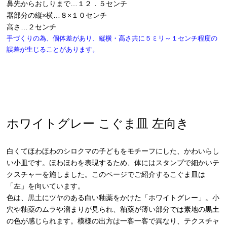
鼻先からおしりまで…１２．５センチ
器部分の縦×横…８×１０センチ
高さ…２センチ
手づくりの為、個体差があり、縦横・高さ共に５ミリ～１センチ程度の
誤差が生じることがあります。
ホワイトグレー こぐま皿 左向き
白くてほわほわのシロクマの子どもをモチーフにした、かわいらし
い小皿です。ほわほわを表現するため、体にはスタンプで細かいテ
クスチャーを施しました。このページでご紹介するこぐま皿は
「左」を向いています。
色は、黒土にツヤのある白い釉薬をかけた「ホワイトグレー」。小
穴や釉薬のムラや溜まりが見られ、釉薬が薄い部分では素地の黒土
の色が感じられます。模様の出方は一客一客で異なり、テクスチャ