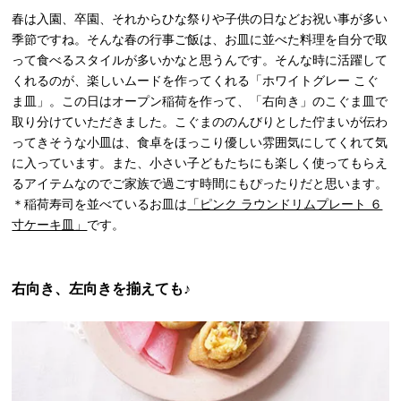
春は入園、卒園、それからひな祭りや子供の日などお祝い事が多い
季節ですね。そんな春の行事ご飯は、お皿に並べた料理を自分で取
って食べるスタイルが多いかなと思うんです。そんな時に活躍して
くれるのが、楽しいムードを作ってくれる「ホワイトグレー こぐ
ま皿」。この日はオープン稲荷を作って、「右向き」のこぐま皿で
取り分けていただきました。こぐまののんびりとした佇まいが伝わ
ってきそうな小皿は、食卓をほっこり優しい雰囲気にしてくれて気
に入っています。また、小さい子どもたちにも楽しく使ってもらえ
るアイテムなのでご家族で過ごす時間にもぴったりだと思います。
＊稲荷寿司を並べているお皿は
「ピンク ラウンドリムプレート ６
寸ケーキ皿」
です。
右向き、左向きを揃えても♪