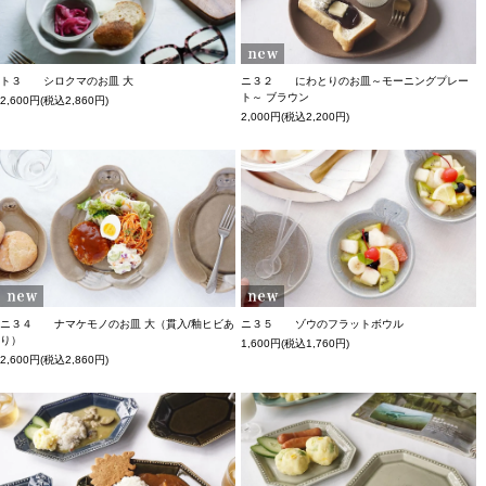
ト３ シロクマのお皿 大
ニ３２ にわとりのお皿～モーニングプレー
ト～ ブラウン
2,600円(税込2,860円)
2,000円(税込2,200円)
ニ３４ ナマケモノのお皿 大（貫入/釉ヒビあ
ニ３５ ゾウのフラットボウル
り）
1,600円(税込1,760円)
2,600円(税込2,860円)