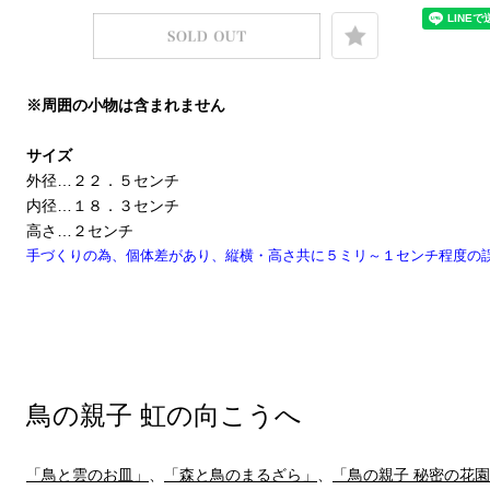
※周囲の小物は含まれません
サイズ
外径…２２．５センチ
内径…１８．３センチ
高さ…２センチ
手づくりの為、個体差があり、縦横・高さ共に５ミリ～１センチ程度の
鳥の親子 虹の向こうへ
「鳥と雲のお皿」
、
「森と鳥のまるざら」
、
「鳥の親子 秘密の花