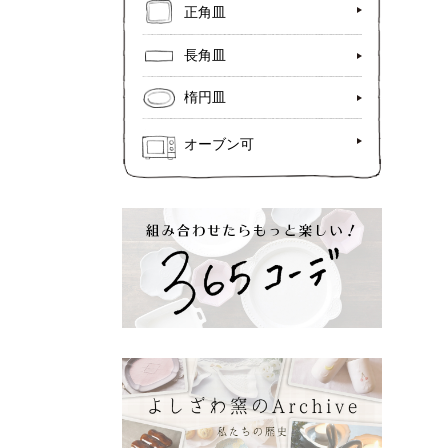
正角皿
長角皿
楕円皿
オーブン可