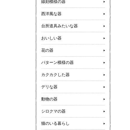
線刻模様の器
西洋風な器
台所道具みたいな器
おいしい器
花の器
パターン模様の器
カクカクした器
デリな器
動物の器
シロクマの器
猫のいる暮らし