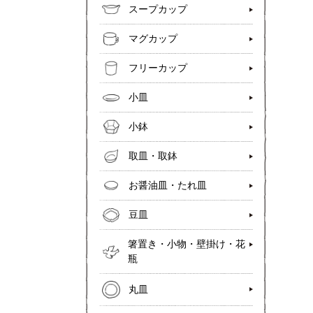
スープカップ
マグカップ
フリーカップ
小皿
小鉢
取皿・取鉢
お醤油皿・たれ皿
豆皿
箸置き・小物・壁掛け・花
瓶
丸皿