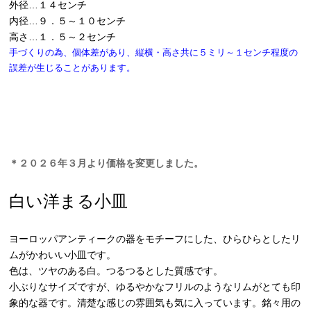
外径…１４センチ
内径…９．５～１０センチ
高さ…１．５～２センチ
手づくりの為、個体差があり、縦横・高さ共に５ミリ～１センチ程度の
誤差が生じることがあります。
＊２０２６年３月より価格を変更しました。
白い洋まる小皿
ヨーロッパアンティークの器をモチーフにした、ひらひらとしたリ
ムがかわいい小皿です。
色は、ツヤのある白。つるつるとした質感です。
小ぶりなサイズですが、ゆるやかなフリルのようなリムがとても印
象的な器です。清楚な感じの雰囲気も気に入っています。銘々用の