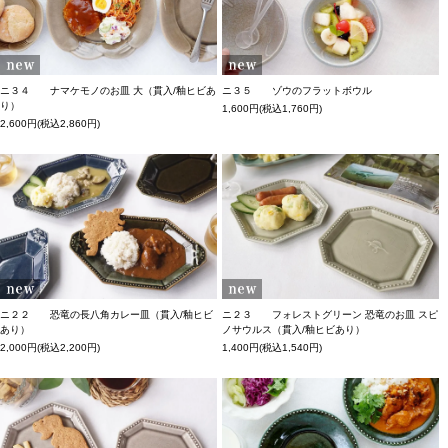
ニ３４ ナマケモノのお皿 大（貫入/釉ヒビあ
ニ３５ ゾウのフラットボウル
り）
1,600円(税込1,760円)
2,600円(税込2,860円)
ニ２２ 恐竜の長八角カレー皿（貫入/釉ヒビ
ニ２３ フォレストグリーン 恐竜のお皿 スピ
あり）
ノサウルス（貫入/釉ヒビあり）
2,000円(税込2,200円)
1,400円(税込1,540円)