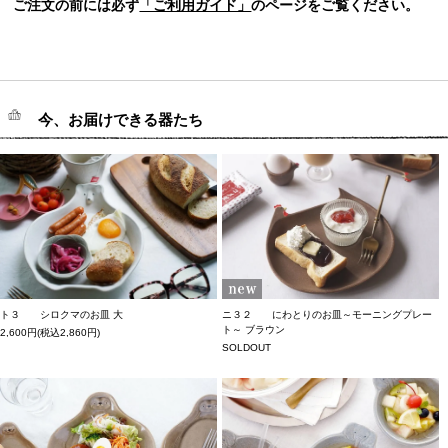
ご注文の前には必ず
「ご利用ガイド」
のページをご覧ください。
今、お届けできる器たち
ト３ シロクマのお皿 大
ニ３２ にわとりのお皿～モーニングプレー
ト～ ブラウン
2,600円(税込2,860円)
SOLDOUT