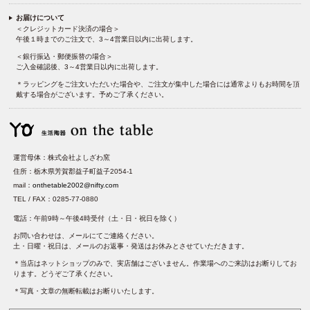
お届けについて
＜クレジットカード決済の場合＞
午後１時までのご注文で、3～4営業日以内に出荷します。
＜銀行振込・郵便振替の場合＞
ご入金確認後、3～4営業日以内に出荷します。
＊ラッピングをご注文いただいた場合や、ご注文が集中した場合には通常よりもお時間を頂
戴する場合がございます。予めご了承ください。
運営母体：株式会社よしざわ窯
住所：栃木県芳賀郡益子町益子2054-1
mail：
onthetable2002@nifty.com
TEL / FAX：0285-77-0880
電話：午前9時～午後4時受付（土・日・祝日を除く）
お問い合わせは、メールにてご連絡ください。
土・日曜・祝日は、メールのお返事・発送はお休みとさせていただきます。
＊当店はネットショップのみで、実店舗はございません。作業場へのご来訪はお断りしてお
ります。どうぞご了承ください。
＊写真・文章の無断転載はお断りいたします。