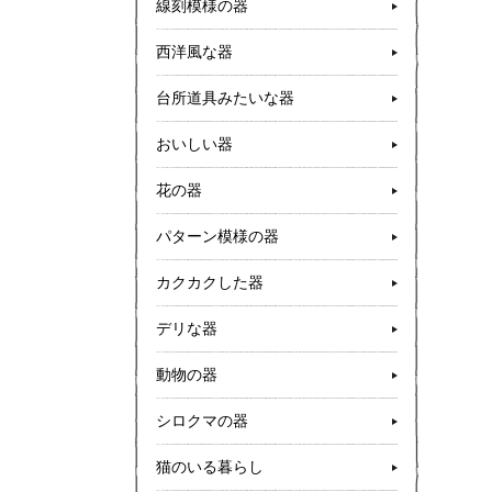
線刻模様の器
西洋風な器
台所道具みたいな器
おいしい器
花の器
パターン模様の器
カクカクした器
デリな器
動物の器
シロクマの器
猫のいる暮らし