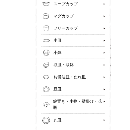
スープカップ
マグカップ
フリーカップ
小皿
小鉢
取皿・取鉢
お醤油皿・たれ皿
豆皿
箸置き・小物・壁掛け・花
瓶
丸皿