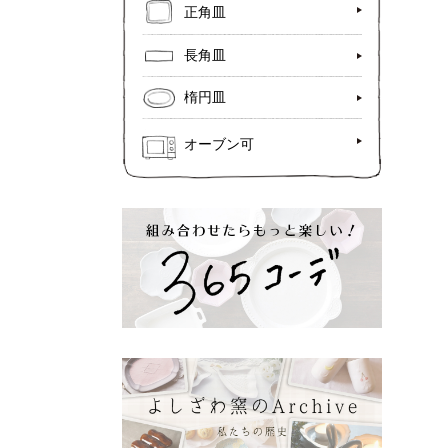
正角皿
長角皿
楕円皿
オーブン可