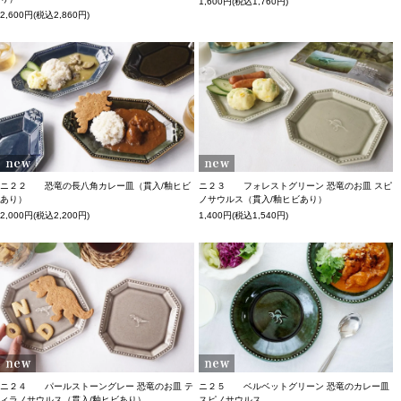
1,600円(税込1,760円)
2,600円(税込2,860円)
ニ２２ 恐竜の長八角カレー皿（貫入/釉ヒビ
ニ２３ フォレストグリーン 恐竜のお皿 スピ
あり）
ノサウルス（貫入/釉ヒビあり）
2,000円(税込2,200円)
1,400円(税込1,540円)
ニ２４ パールストーングレー 恐竜のお皿 テ
ニ２５ ベルベットグリーン 恐竜のカレー皿
ィラノサウルス（貫入/釉ヒビあり）
スピノサウルス