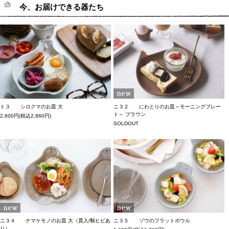
今、お届けできる器たち
ト３ シロクマのお皿 大
ニ３２ にわとりのお皿～モーニングプレー
ト～ ブラウン
2,600円(税込2,860円)
SOLDOUT
ニ３４ ナマケモノのお皿 大（貫入/釉ヒビあ
ニ３５ ゾウのフラットボウル
り）