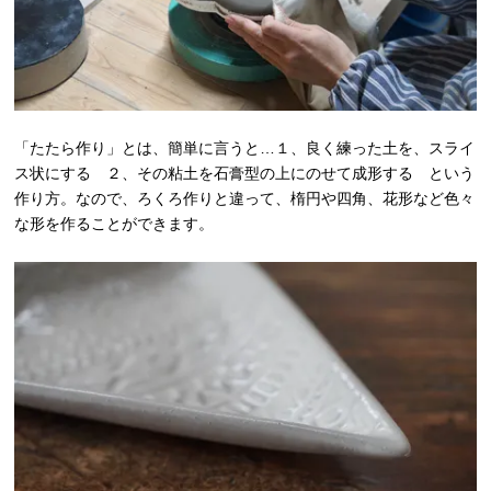
「たたら作り」とは、簡単に言うと…１、良く練った土を、スライ
ス状にする ２、その粘土を石膏型の上にのせて成形する という
作り方。なので、ろくろ作りと違って、楕円や四角、花形など色々
な形を作ることができます。