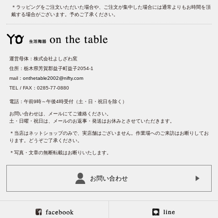
＊ラッピングをご注文いただいた場合や、ご注文が集中した場合には通常よりもお時間を頂
戴する場合がございます。予めご了承ください。
運営母体：株式会社よしざわ窯
住所：栃木県芳賀郡益子町益子2054-1
mail：
onthetable2002@nifty.com
TEL / FAX：0285-77-0880
電話：午前9時～午後4時受付（土・日・祝日を除く）
お問い合わせは、メールにてご連絡ください。
土・日曜・祝日は、メールのお返事・発送はお休みとさせていただきます。
＊当店はネットショップのみで、実店舗はございません。作業場へのご来訪はお断りしてお
ります。どうぞご了承ください。
＊写真・文章の無断転載はお断りいたします。
お問い合わせ