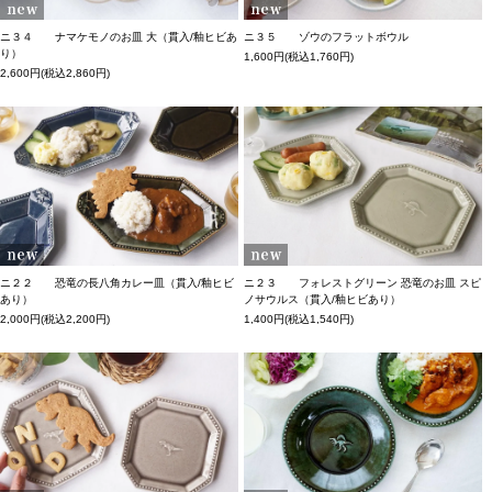
ニ３４ ナマケモノのお皿 大（貫入/釉ヒビあ
ニ３５ ゾウのフラットボウル
り）
1,600円(税込1,760円)
2,600円(税込2,860円)
ニ２２ 恐竜の長八角カレー皿（貫入/釉ヒビ
ニ２３ フォレストグリーン 恐竜のお皿 スピ
あり）
ノサウルス（貫入/釉ヒビあり）
2,000円(税込2,200円)
1,400円(税込1,540円)