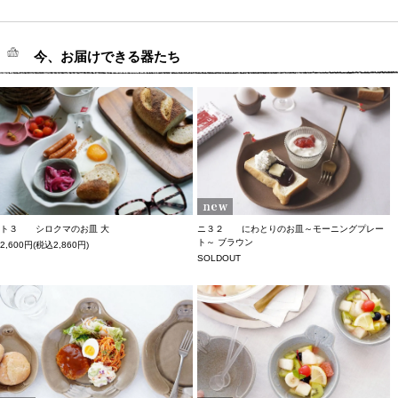
今、お届けできる器たち
ト３ シロクマのお皿 大
ニ３２ にわとりのお皿～モーニングプレー
ト～ ブラウン
2,600円(税込2,860円)
SOLDOUT