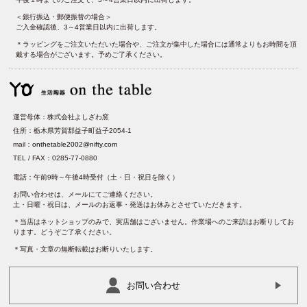
＜銀行振込・郵便振替の場合＞
ご入金確認後、3～4営業日以内に出荷します。
＊ラッピングをご注文いただいた場合や、ご注文が集中した場合には通常よりもお時間を頂
戴する場合がございます。予めご了承ください。
運営母体：株式会社よしざわ窯
住所：栃木県芳賀郡益子町益子2054-1
mail：
onthetable2002@nifty.com
TEL / FAX：0285-77-0880
電話：午前9時～午後4時受付（土・日・祝日を除く）
お問い合わせは、メールにてご連絡ください。
土・日曜・祝日は、メールのお返事・発送はお休みとさせていただきます。
＊当店はネットショップのみで、実店舗はございません。作業場へのご来訪はお断りしてお
ります。どうぞご了承ください。
＊写真・文章の無断転載はお断りいたします。
お問い合わせ