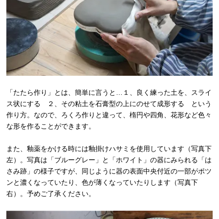
「たたら作り」とは、簡単に言うと…１、良く練った土を、スライ
ス状にする ２、その粘土を石膏型の上にのせて成形する という
作り方。なので、ろくろ作りと違って、楕円や四角、花形など色々
な形を作ることができます。
また、釉薬をかける時には釉掛けハサミを使用しています（写真下
左）。写真は「ブルーグレー」と「ホワイト」の器にみられる「は
さみ跡」の様子ですが、同じように器の表面中央付近の一部がポツ
ンと濃くなっていたり、色が薄くなっていたりします（写真下
右）。予めご了承ください。