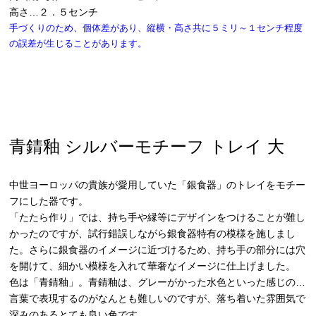
高さ…２．５センチ
手づくりのため、個体差があり、縦横・高さ共に５ミリ～１センチ程度
の誤差が生じることがあります。
青錆釉 シルバーモチーフ トレイ 大
中世ヨーロッパの貴族が愛用していた「銀食器」のトレイをモチー
フにした器です。
「たたら作り」では、持ち手や縁等にデザインをつけることが難し
かったのですが、試行錯誤しながら銀食器特有の模様を施しまし
た。さらに銀食器のイメージに近づけるため、持ち手の部分には穴
を開けて、細かい模様を入れて華奢なイメージに仕上げました。
色は「青錆釉」。青錆釉は、グレーがかった水色といった感じの…
言葉で表現するのがなんとも難しいのですが、落ち着いた雰囲気で
深みのあるとても良い色です。