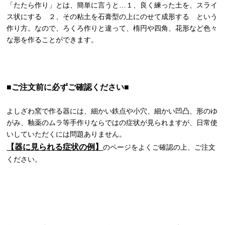
「たたら作り」とは、簡単に言うと…１、良く練った土を、スライ
ス状にする ２、その粘土を石膏型の上にのせて成形する という
作り方。なので、ろくろ作りと違って、楕円や四角、花形など色々
な形を作ることができます。
■ご注文前に必ずご確認ください■
よしざわ窯で作る器には、細かい鉄点や小穴、細かい凹凸、形のゆ
がみ、釉薬のムラ等手作りならではの症状が見られますが、日常使
いしていただくには問題ありません。
【器に見られる症状の例】
のページをよくご確認の上、ご注文
ください。