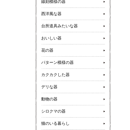
線刻模様の器
西洋風な器
台所道具みたいな器
おいしい器
花の器
パターン模様の器
カクカクした器
デリな器
動物の器
シロクマの器
猫のいる暮らし