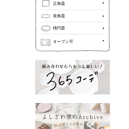
正角皿
長角皿
楕円皿
オーブン可