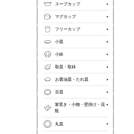
スープカップ
マグカップ
フリーカップ
小皿
小鉢
取皿・取鉢
お醤油皿・たれ皿
豆皿
箸置き・小物・壁掛け・花
瓶
丸皿