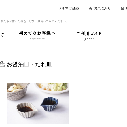
メルマガ登録
お気に入り
。私たちが作った器を、ぜひ一度使ってみてください。
お醤油皿・たれ皿
ト２９ ハリネズミカタク
チ 小
SOLDOUT