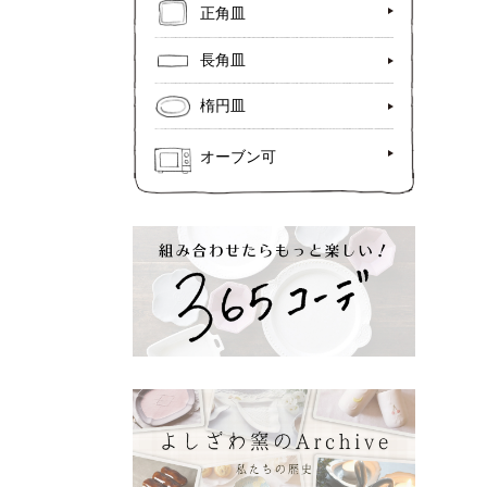
正角皿
長角皿
楕円皿
オーブン可