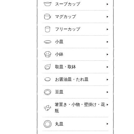
スープカップ
マグカップ
フリーカップ
小皿
小鉢
取皿・取鉢
お醤油皿・たれ皿
豆皿
箸置き・小物・壁掛け・花
瓶
丸皿