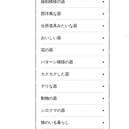
線刻模様の器
西洋風な器
台所道具みたいな器
おいしい器
花の器
パターン模様の器
カクカクした器
デリな器
動物の器
シロクマの器
猫のいる暮らし